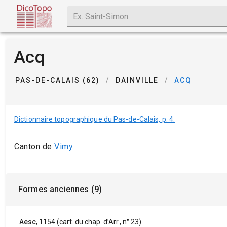
Acq
PAS-DE-CALAIS (62)
/
DAINVILLE
/
ACQ
Dictionnaire topographique du Pas-de-Calais, p. 4.
Canton de
Vimy
.
Formes anciennes (9)
Aesc
, 1154 (cart. du chap. d’Arr., n° 23)