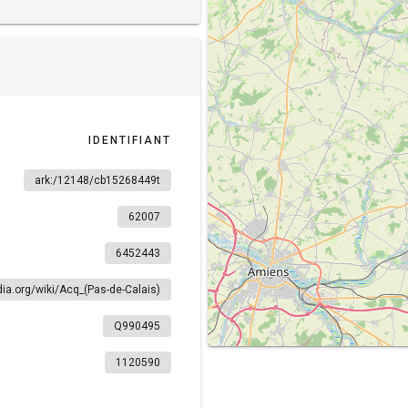
IDENTIFIANT
ark:/12148/cb15268449t
62007
6452443
edia.org/wiki/Acq_(Pas-de-Calais)
Q990495
1120590