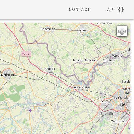
CONTACT
API
279
278
Carte topographique IGN
Parcelles cadastralles 2008-2013
Etat major 40
Carte de Cassini
Open Street Map
32