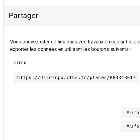
Partager
Vous pouvez citer ce lieu dans vos travaux en copiant le permalien ci-dessous ou
exporter les données en utilisant les boutons suivants :
CITER
https://dicotopo.cths.fr/places/P83343617
Au f
Au f