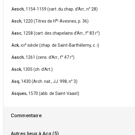
Aesch
, 1154-1159 (cart. du chap. d’Arr., n° 28)
te
Asch
, 1220 (Titres de H
-Avesnes, p. 36)
Aasc
, 1258 (cart. des chapelains d’Arr., f° 83 r°)
e
Ack
,
xiii
siècle (chap. de Saint-Barthélemy, c.
i
)
Aasch
, 1261 (cens. d’Arr., f° 47 r°)
Asck
, 1305 (ch. d’Art.)
Asq
, 1430 (Arch. nat., JJ. 998, n° 3)
Asques
, 1570 (abb. de Saint-Vaast)
Commentaire
Autres lieux à Acq (5)