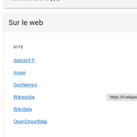
Sur le web
SITE
data.bnf.fr
Insee
GeoNames
Wikipédia
https://fr.wikip
Wikidata
OpenStreetMap